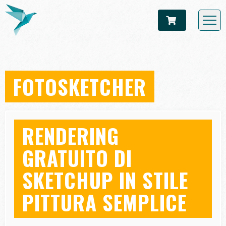
FOTOSKETCHER
RENDERING
GRATUITO DI
SKETCHUP IN STILE
PITTURA SEMPLICE