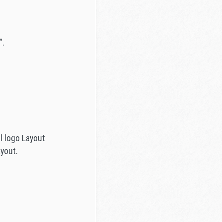
”.
 Il logo Layout
ayout.