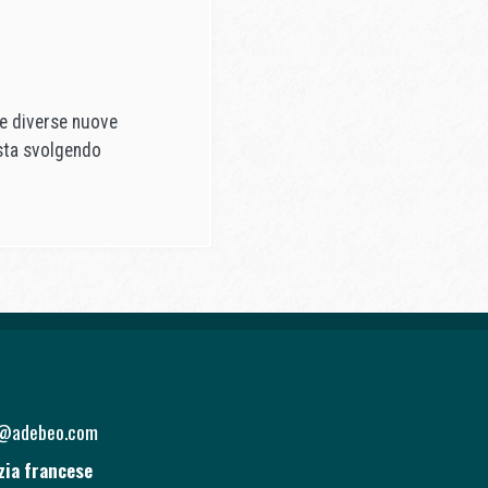
te diverse nuove
 sta svolgendo
o@adebeo.com
zia francese