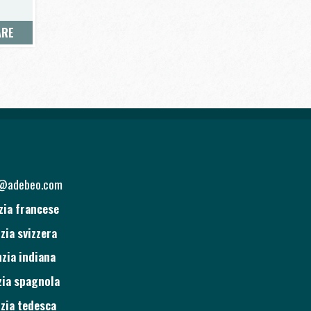
ARE
o@adebeo.com
zia francese
zia svizzera
zia indiana
ia spagnola
zia tedesca