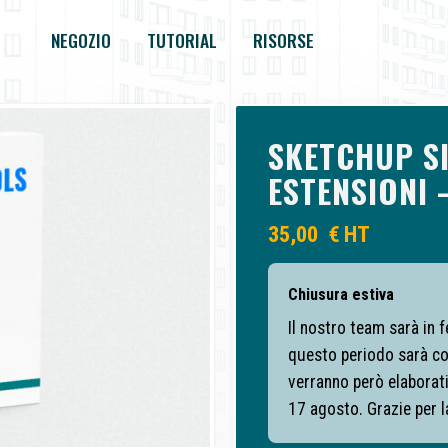
NEGOZIO
TUTORIAL
RISORSE
SKETCHUP SI
ESTENSIONI 
35,00
€
HT
Chiusura estiva
Il nostro team sarà in 
questo periodo sarà co
verranno però elaborati 
17 agosto.
Grazie per 