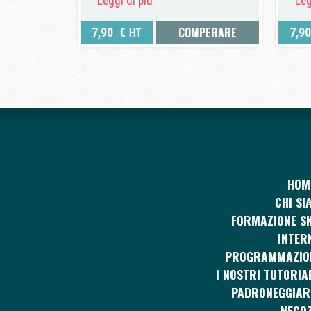
Leggi di più
Leg
COMPERARE
7,90
€
7,9
HT
HOM
CHI SI
FORMAZIONE SK
INTER
PROGRAMMAZIO
I NOSTRI TUTORIA
PADRONEGGIAR
NEGOZ