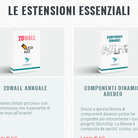
LE ESTENSIONI ESSENZIALI
2DWALL ANNUALE
COMPONENTI DINAMI
ADEBEO
parmia tempo prezioso con
estensione che ti permette di
Grazie a questa libreria di
re muri all’istante!
componenti dinamici potrai far
progredire più velocemente i tuo
progetti SketchUp. La libreria è
composta da vari kit: cucina, sca
finestre, stanze… scopri la lista