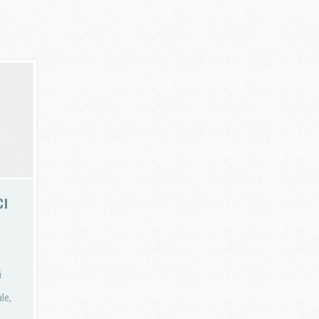
CI
i
le,