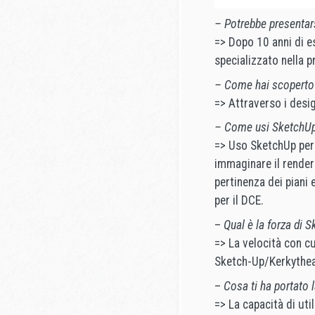
– Potrebbe presentar
=> Dopo 10 anni di e
specializzato nella p
– Come hai scoperto
=> Attraverso i desig
– Come usi SketchUp 
=> Uso SketchUp per pr
immaginare il renderi
pertinenza dei piani e
per il DCE.
–
Qual è la forza di S
=> La velocità con c
Sketch-Up/Kerkythea
–
Cosa ti ha portato
=> La capacità di uti