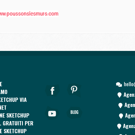
ww.poussonslesmurs.com
E
hell
AMO
Agen
ETCHUP VIA
Agen
NET
NE SKETCHUP
Agen
L GRATUITI PER
Agenz
E SKETCHUP