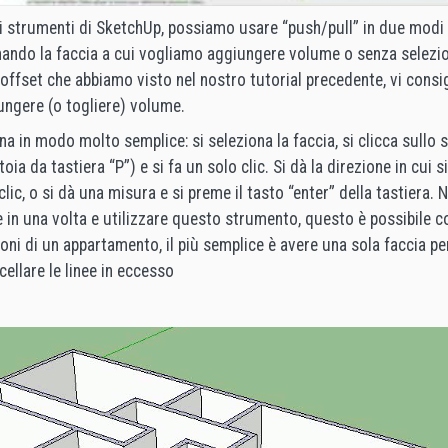
 strumenti di SketchUp, possiamo usare “push/pull” in due modi d
nando la faccia a cui vogliamo aggiungere volume o senza selezi
ffset che abbiamo visto nel nostro tutorial precedente, vi consig
ungere (o togliere) volume.
a in modo molto semplice: si seleziona la faccia, si clicca sullo
oia da tastiera “P”) e si fa un solo clic. Si dà la direzione in cui 
clic, o si dà una misura e si preme il tasto “enter” della tastiera. 
 in una volta e utilizzare questo strumento, questo è possibile c
oni di un appartamento, il più semplice è avere una sola faccia per
cellare le linee in eccesso