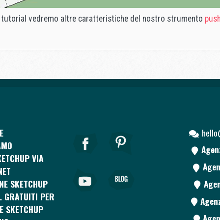
tutorial vedremo altre caratteristiche del nostro strumento
push
E
hell
AMO
Agen
ETCHUP VIA
Agen
NET
NE SKETCHUP
Agen
L GRATUITI PER
Agenz
E SKETCHUP
Agen