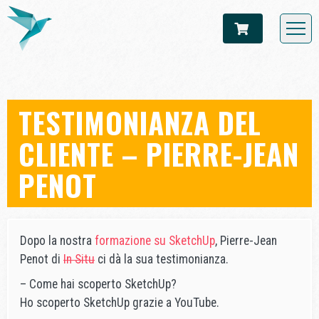
TESTIMONIANZA DEL
CLIENTE – PIERRE-JEAN
PENOT
Dopo la nostra
formazione su SketchUp
, Pierre-Jean
Penot di
In Situ
ci dà la sua testimonianza.
– Come hai scoperto SketchUp?
Ho scoperto SketchUp grazie a YouTube.