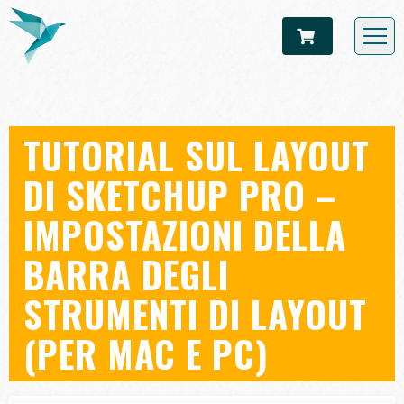
TUTORIAL SUL LAYOUT
DI SKETCHUP PRO –
IMPOSTAZIONI DELLA
BARRA DEGLI
STRUMENTI DI LAYOUT
(PER MAC E PC)